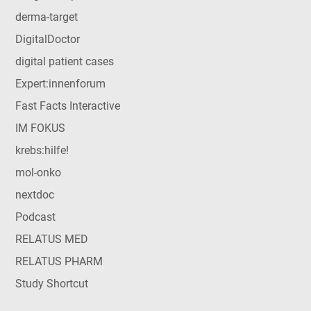
derma-target
DigitalDoctor
digital patient cases
Expert:innenforum
Fast Facts Interactive
IM FOKUS
krebs:hilfe!
mol-onko
nextdoc
Podcast
RELATUS MED
RELATUS PHARM
Study Shortcut