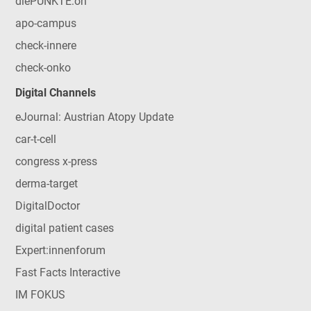
diePUNKTE:on
apo-campus
check-innere
check-onko
Digital Channels
eJournal: Austrian Atopy Update
car-t-cell
congress x-press
derma-target
DigitalDoctor
digital patient cases
Expert:innenforum
Fast Facts Interactive
IM FOKUS