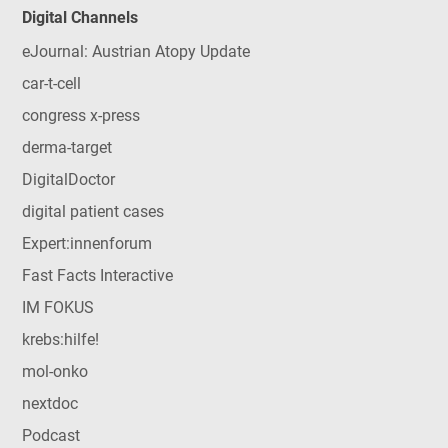
Digital Channels
eJournal: Austrian Atopy Update
car-t-cell
congress x-press
derma-target
DigitalDoctor
digital patient cases
Expert:innenforum
Fast Facts Interactive
IM FOKUS
krebs:hilfe!
mol-onko
nextdoc
Podcast