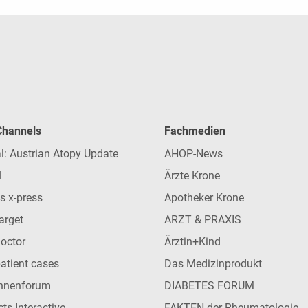
 Channels
Fachmedien
l: Austrian Atopy Update
AHOP-News
l
Ärzte Krone
s x-press
Apotheker Krone
arget
ARZT & PRAXIS
Doctor
Ärztin+Kind
patient cases
Das Medizinprodukt
innenforum
DIABETES FORUM
ts Interactive
FAKTEN der Rheumatologie