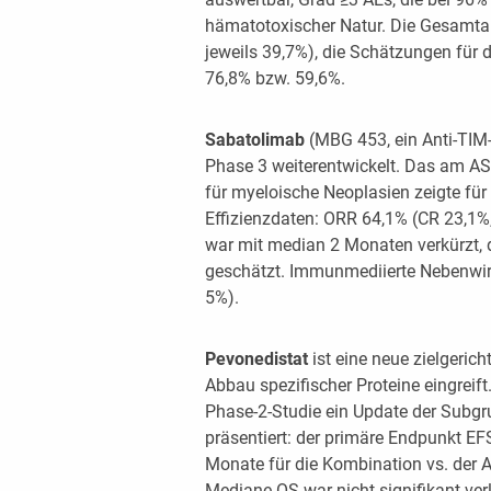
hämatotoxischer Natur. Die Gesamta
jeweils 39,7%), die Schätzungen für 
76,8% bzw. 59,6%.
Sabatolimab
(MBG 453, ein Anti-TIM-3
Phase 3 weiterentwickelt. Das am AS
für myeloische Neoplasien zeigte fü
Effizienzdaten: ORR 64,1% (CR 23,1%
war mit median 2 Monaten verkürzt,
geschätzt. Immunmediierte Nebenwirk
5%).
Pevonedistat
ist eine neue zielgeric
Abbau spezifischer Proteine eingreif
Phase-2-Studie ein Update der Subgr
präsentiert: der primäre Endpunkt EF
Monate für die Kombination vs. der 
Mediane OS war nicht signifikant ver