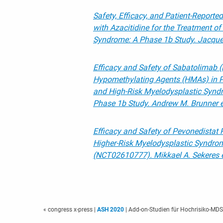
Safety, Efficacy, and Patient-Report
with Azacitidine for the Treatment of
Syndrome: A Phase 1b Study. Jacqueli
Efficacy and Safety of Sabatolimab
Hypomethylating Agents (HMAs) in P
and High-Risk Myelodysplastic Synd
Phase 1b Study. Andrew M. Brunner et
Efficacy and Safety of Pevonedistat P
Higher-Risk Myelodysplastic Syndro
(NCT02610777). Mikkael A. Sekeres e
« congress x-press
|
ASH 2020
| Add-on-Studien für Hochrisiko-MDS