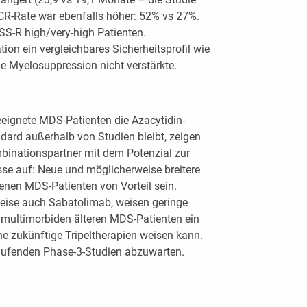
e CR-Rate war ebenfalls höher: 52% vs 27%.
PSS-R high/very-high Patienten.
ion ein vergleichbares Sicherheitsprofil wie
e Myelosuppression nicht verstärkte.
eeignete MDS-Patienten die Azacytidin-
dard außerhalb von Studien bleibt, zeigen
binationspartner mit dem Potenzial zur
sse auf: Neue und möglicherweise breitere
enen MDS-Patienten von Vorteil sein.
eise auch Sabatolimab, weisen geringe
ie multimorbiden älteren MDS-Patienten ein
he zukünftige Tripeltherapien weisen kann.
ie laufenden Phase-3-Studien abzuwarten.