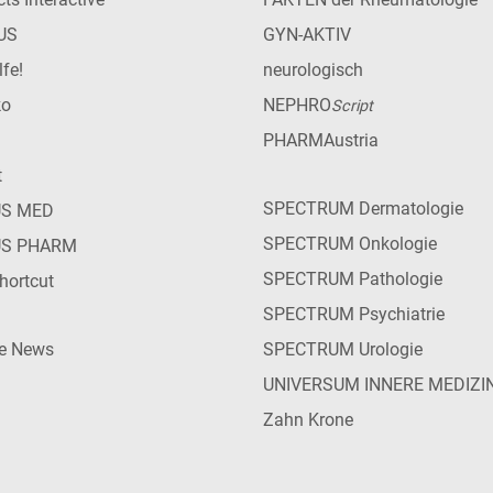
US
GYN-AKTIV
lfe!
neurologisch
ko
NEPHRO
Script
PHARMAustria
t
SPECTRUM Dermatologie
US MED
SPECTRUM Onkologie
US PHARM
SPECTRUM Pathologie
hortcut
SPECTRUM Psychiatrie
ie News
SPECTRUM Urologie
UNIVERSUM INNERE MEDIZI
Zahn Krone