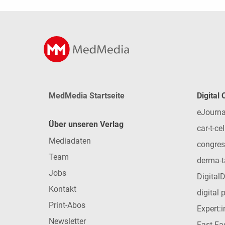
MedMedia Startseite
Digital
eJourna
Über unseren Verlag
car-t-cel
Mediadaten
congres
Team
derma-t
Jobs
Digital
Kontakt
digital 
Print-Abos
Expert:
Newsletter
Fast Fac