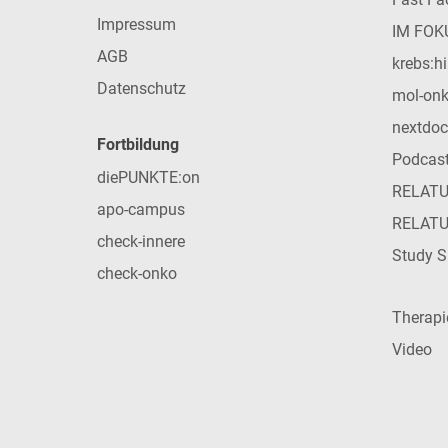
Impressum
IM FOK
AGB
krebs:hi
Datenschutz
mol-on
nextdoc
Fortbildung
Podcas
diePUNKTE:on
RELAT
apo-campus
RELAT
check-innere
Study S
check-onko
Therap
Video