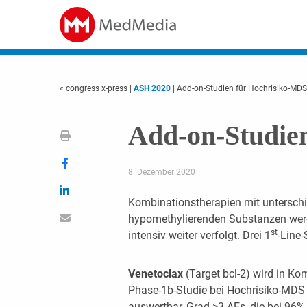
« congress x-press
|
ASH 2020
| Add-on-Studien für Hochrisiko-MDS
Add-on-Studie
8. Dezember 2020
Kombinationstherapien mit unterschi
hypomethylierenden Substanzen werde
st
intensiv weiter verfolgt. Drei 1
-Line-
Venetoclax
(Target bcl-2) wird in Ko
Phase-1b-Studie bei Hochrisiko-MDS g
auswertbar, Grad ≥3 AEs, die bei 96%