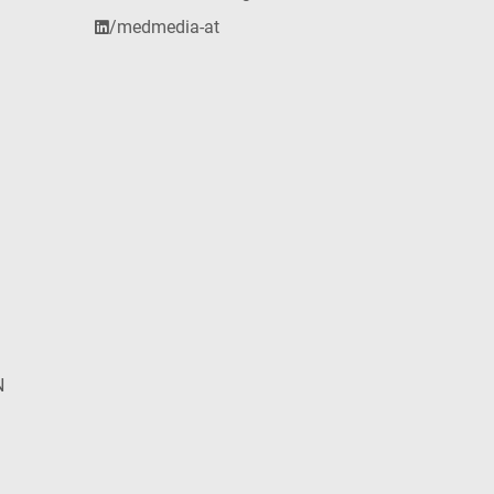
/medmedia-at
N