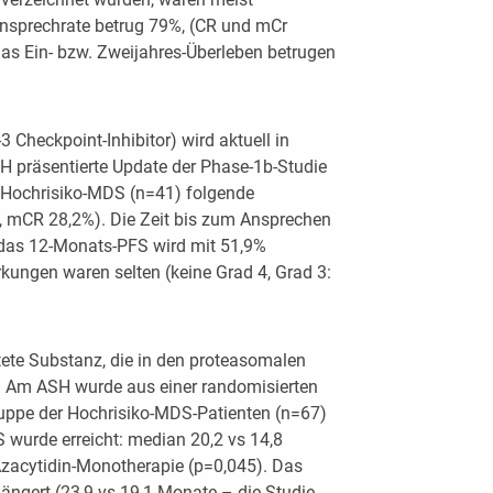
nsprechrate betrug 79%, (CR und mCr
das Ein- bzw. Zweijahres-Überleben betrugen
 Checkpoint-Inhibitor) wird aktuell in
H präsentierte Update der Phase-1b-Studie
r Hochrisiko-MDS (n=41) folgende
, mCR 28,2%). Die Zeit bis zum Ansprechen
 das 12-Monats-PFS wird mit 51,9%
ungen waren selten (keine Grad 4, Grad 3:
htete Substanz, die in den proteasomalen
t. Am ASH wurde aus einer randomisierten
uppe der Hochrisiko-MDS-Patienten (n=67)
S wurde erreicht: median 20,2 vs 14,8
Azacytidin-Monotherapie (p=0,045). Das
längert (23,9 vs 19,1 Monate – die Studie