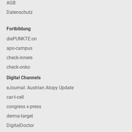
AGB
Datenschutz
Fortbildung
diePUNKTE:on
apo-campus
check-innere
check-onko
Digital Channels
eJournal: Austrian Atopy Update
car-t-cell
congress x-press
derma-target
DigitalDoctor