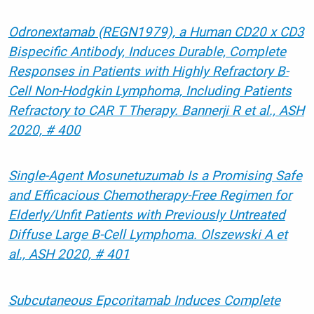
Odronextamab (REGN1979), a Human CD20 x CD3
Bispecific Antibody, Induces Durable, Complete
Responses in Patients with Highly Refractory B-
Cell Non-Hodgkin Lymphoma, Including Patients
Refractory to CAR T Therapy. Bannerji R et al., ASH
2020, # 400
Single-Agent Mosunetuzumab Is a Promising Safe
and Efficacious Chemotherapy-Free Regimen for
Elderly/Unfit Patients with Previously Untreated
Diffuse Large B‑Cell Lymphoma. Olszewski A et
al., ASH 2020, # 401
Subcutaneous Epcoritamab Induces Complete