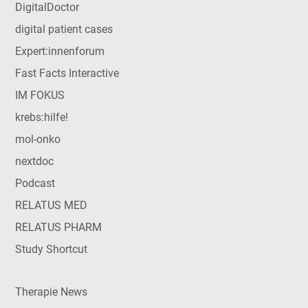
DigitalDoctor
digital patient cases
Expert:innenforum
Fast Facts Interactive
IM FOKUS
krebs:hilfe!
mol-onko
nextdoc
Podcast
RELATUS MED
RELATUS PHARM
Study Shortcut
Therapie News