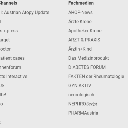
 Channels
Fachmedien
l: Austrian Atopy Update
AHOP-News
l
Ärzte Krone
s x-press
Apotheker Krone
arget
ARZT & PRAXIS
Doctor
Ärztin+Kind
patient cases
Das Medizinprodukt
innenforum
DIABETES FORUM
ts Interactive
FAKTEN der Rheumatologie
US
GYN-AKTIV
lfe!
neurologisch
ko
NEPHRO
Script
PHARMAustria
t