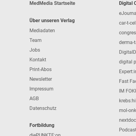
MedMedia Startseite
Digital
eJourna
Über unseren Verlag
car-t-cel
Mediadaten
congres
Team
derma-t
Jobs
Digital
Kontakt
digital 
Print-Abos
Expert:
Newsletter
Fast Fac
Impressum
IM FOK
AGB
krebs:hi
Datenschutz
mol-on
nextdoc
Fortbildung
Podcas
diePUNKTE:on