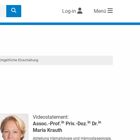
Log-in
Menü
Entgeltliche Einschaltung
Videostatement:
in
in
in
Assoc.-Prof.
Priv.-Doz.
Dr.
Maria Krauth
Abteilung Hämatologie und Hämostaseologie,