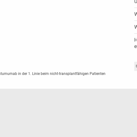
U
W
W
H
e
atumumab in der 1. Linie beim nicht-transplantfähigen Patienten