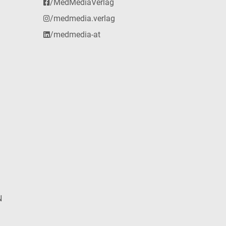
/MedMediaVerlag
/medmedia.verlag
/medmedia-at
N