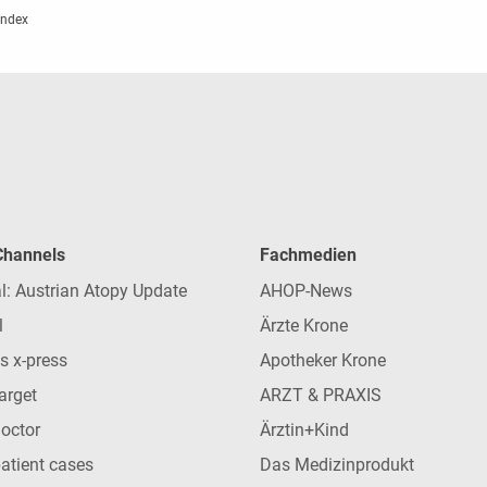
Index
 Channels
Fachmedien
l: Austrian Atopy Update
AHOP-News
l
Ärzte Krone
s x-press
Apotheker Krone
arget
ARZT & PRAXIS
Doctor
Ärztin+Kind
patient cases
Das Medizinprodukt