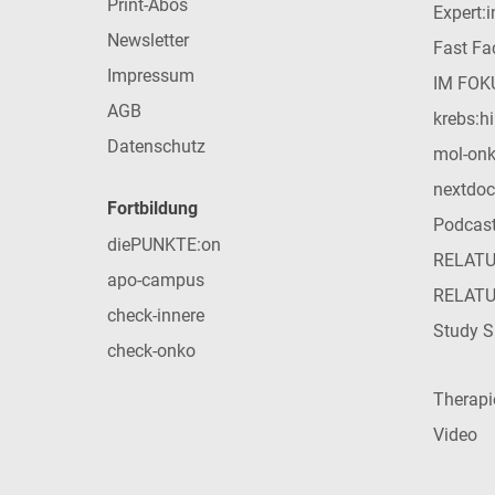
Print-Abos
Expert:
Newsletter
Fast Fac
Impressum
IM FOK
AGB
krebs:hi
Datenschutz
mol-on
nextdoc
Fortbildung
Podcas
diePUNKTE:on
RELAT
apo-campus
RELAT
check-innere
Study S
check-onko
Therap
Video