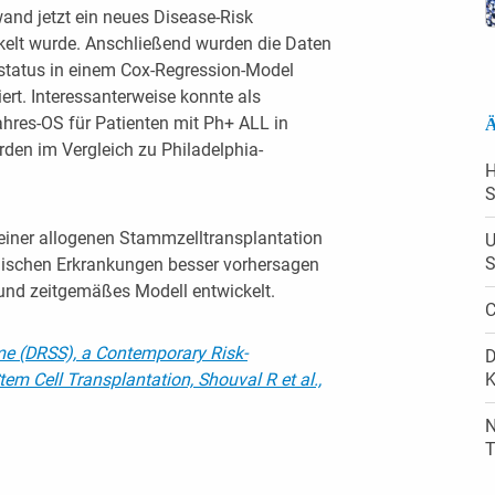
nd jetzt ein neues Disease-Risk
kelt wurde. Anschließend wurden die Daten
tatus in einem Cox-Regression-Model
ert. Interessanterweise konnte als
res-OS für Patienten mit Ph+ ALL in
Ä
den im Vergleich zu Philadelphia-
H
S
einer allogenen Stammzelltransplantation
U
S
gischen Erkrankungen besser vorhersagen
 und zeitgemäßes Modell entwickelt.
C
me (DRSS), a Contemporary Risk-
D
K
Stem Cell Transplantation,
Shouval R et al.,
N
T