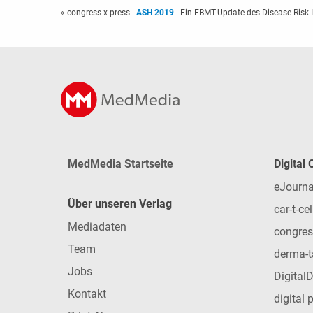
« congress x-press
|
ASH 2019
| Ein EBMT-Update des Disease-Risk-
MedMedia Startseite
Digital
eJourna
Über unseren Verlag
car-t-cel
Mediadaten
congres
Team
derma-t
Jobs
Digital
Kontakt
digital 