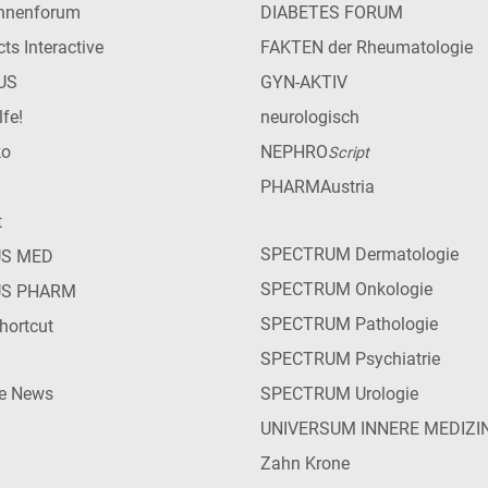
innenforum
DIABETES FORUM
ts Interactive
FAKTEN der Rheumatologie
US
GYN-AKTIV
lfe!
neurologisch
ko
NEPHRO
Script
PHARMAustria
t
SPECTRUM Dermatologie
US MED
SPECTRUM Onkologie
US PHARM
SPECTRUM Pathologie
hortcut
SPECTRUM Psychiatrie
ie News
SPECTRUM Urologie
UNIVERSUM INNERE MEDIZI
Zahn Krone