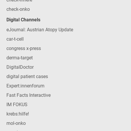
check-onko
Digital Channels
eJournal: Austrian Atopy Update
car-t-cell
congress x-press
derma-target
DigitalDoctor
digital patient cases
Expert:innenforum
Fast Facts Interactive
IM FOKUS
krebs:hilfe!
mol-onko