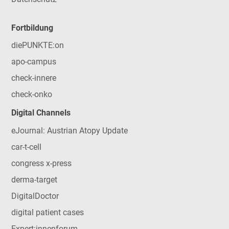
Fortbildung
diePUNKTE:on
apo-campus
check-innere
check-onko
Digital Channels
eJournal: Austrian Atopy Update
car-t-cell
congress x-press
derma-target
DigitalDoctor
digital patient cases
Expert:innenforum