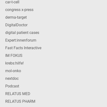
car-t-cell
congress x-press
derma-target
DigitalDoctor
digital patient cases
Expert:innenforum
Fast Facts Interactive
IM FOKUS
krebs:hilfe!
mol-onko
nextdoc
Podcast
RELATUS MED
RELATUS PHARM