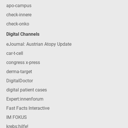
apo-campus
check-innere
check-onko
Digital Channels
eJournal: Austrian Atopy Update
car-t-cell
congress x-press
derma-target
DigitalDoctor
digital patient cases
Expert:innenforum
Fast Facts Interactive
IM FOKUS
krebs:hilfe!