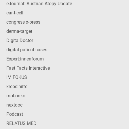
eJournal: Austrian Atopy Update
car-t-cell
congress x-press
derma-target
DigitalDoctor
digital patient cases
Expert:innenforum
Fast Facts Interactive
IM FOKUS
krebs:hilfe!
mol-onko
nextdoc
Podcast
RELATUS MED