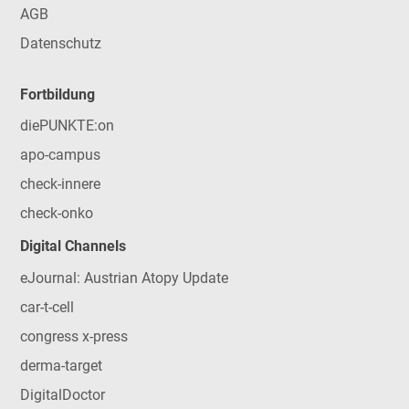
AGB
Datenschutz
Fortbildung
diePUNKTE:on
apo-campus
check-innere
check-onko
Digital Channels
eJournal: Austrian Atopy Update
car-t-cell
congress x-press
derma-target
DigitalDoctor