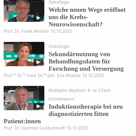
Onkologie
Welche neuen Wege eröffnet
uns die Krebs-
Neurowissenschaft?
Prof. Dr. Frank Winkler 10.10.2022
Onkologie
Sekundärnutzung von
Behandlungsdaten für
Forschung und Versorgung
in
in
in
Prof.
Dr.
med. Dr.
phil. Eva Winkler 10.10.2022
Multiples Myelom: 4- vs.3-fach
Kombination
Induktionstherapie bei neu
diagnostizierten fitten
Patient:innen
Prof. Dr. Hartmut Goldschmidt 10.10.2022