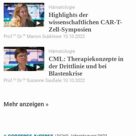
Hämatologie
Highlights der
wissenschaftlichen CAR-T-
Zell-Symposien
in
in
Prof.
Dr.
Marion Subklewe 10.10.2022
Hämatologie
CML: Therapiekonzepte in
der Drittlinie und bei
Blastenkrise
in
in
Prof.
Dr.
Susanne Saußele 10.10.2022
Mehr anzeigen »
« congress x-press
| DGHO-Jahrestagung 2022