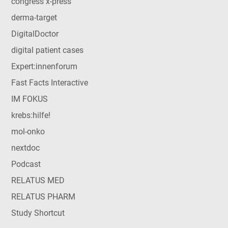
congress x-press
derma-target
DigitalDoctor
digital patient cases
Expert:innenforum
Fast Facts Interactive
IM FOKUS
krebs:hilfe!
mol-onko
nextdoc
Podcast
RELATUS MED
RELATUS PHARM
Study Shortcut