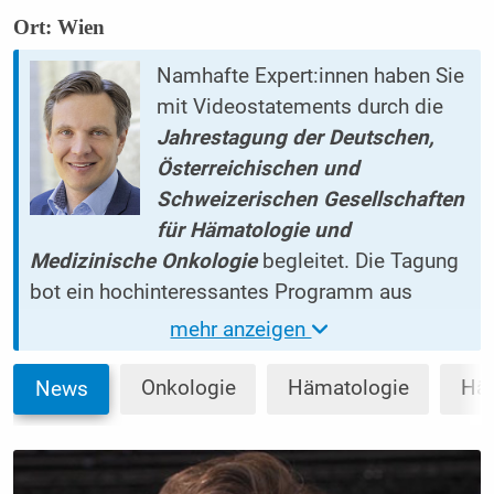
Ort: Wien
Namhafte Expert:innen haben Sie
mit Videostatements durch die
Jahrestagung der Deutschen,
Österreichischen und
Schweizerischen Gesellschaften
für Hämatologie und
Medizinische Onkologie
begleitet. Die Tagung
bot ein hochinteressantes Programm aus
diversen onkologischen Spezialgebieten,
mehr anzeigen
welches die Breite und Tiefe unseres Fachs auf
dem aktuellen Stand der Wissenschaft und mit
Onkologie
Hämatologie
Häm
News
Ausblick auf zukünftige Entwicklungen
abbildet.