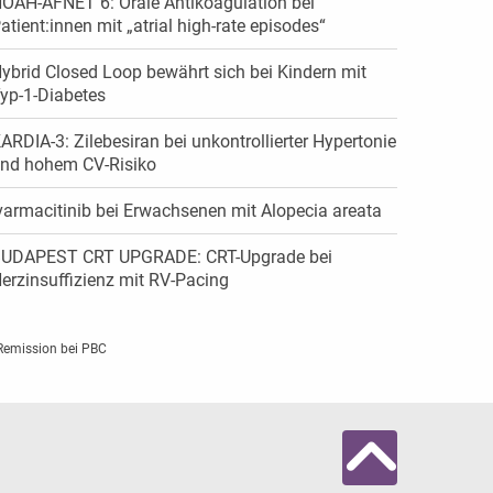
OAH-AFNET 6: Orale Antikoagulation bei
atient:innen mit „atrial high-rate episodes“
ybrid Closed Loop bewährt sich bei Kindern mit
yp-1-Diabetes
ARDIA-3: Zilebesiran bei unkontrollierter Hypertonie
nd hohem CV-Risiko
varmacitinib bei Erwachsenen mit Alopecia areata
UDAPEST CRT UPGRADE: CRT-Upgrade bei
erzinsuffizienz mit RV-Pacing
 Remission bei PBC