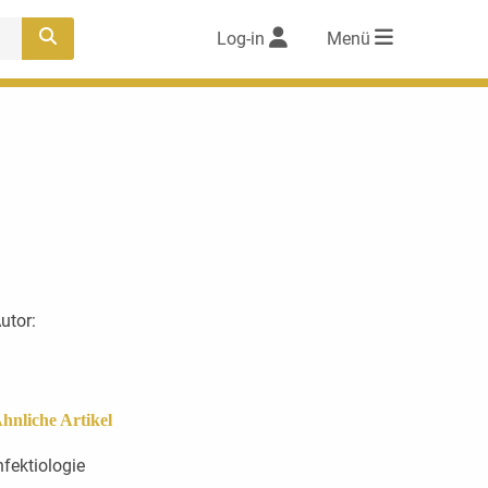
Log-in
Menü
utor:
hnliche Artikel
nfektiologie