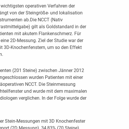
 wichtigsten operativen Verfahren der
ängt von der Steingröße- und lokalisation
nstrumenten ab.Die NCCT (Nativ
stmittelgabe) gilt als Goldstandard in der
tienten mit akutem Flankenschmerz. Für
eine 2D-Messung. Ziel der Studie war der
it 3D-Knochenfenstern, um so den Effekt
n.
ienten (201 Steine) zwischen Jänner 2012
ngeschlossen wurden Patienten mit einer
räoperativen NCCT. Die Steinmessung
chteilfenster und wurde mit dem maximalen
iologen verglichen. In der Folge wurde der
der Stein-Messungen mit 3D Knochenfester
Report (2D Messung), 34,83% (70 Steine)