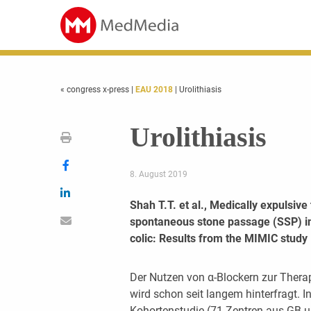
« congress x-press
|
EAU 2018
| Urolithiasis
Urolithiasis
8. August 2019
Shah T.T. et al., Medically expulsiv
spontaneous stone passage (SSP) in 
colic: Results from the MIMIC study
Der Nutzen von α-Blockern zur Thera
wird schon seit langem hinterfragt. I
Kohortenstudie (71 Zentren aus GB u