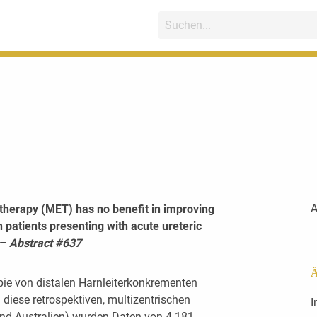
A
e therapy (MET) has no benefit in improving
patients presenting with acute ureteric
 –
Abstract #637
Ä
pie von distalen Harnleiterkonkrementen
n diese retrospektiven, multizentrischen
I
nd Australien) wurden Daten von 4.181