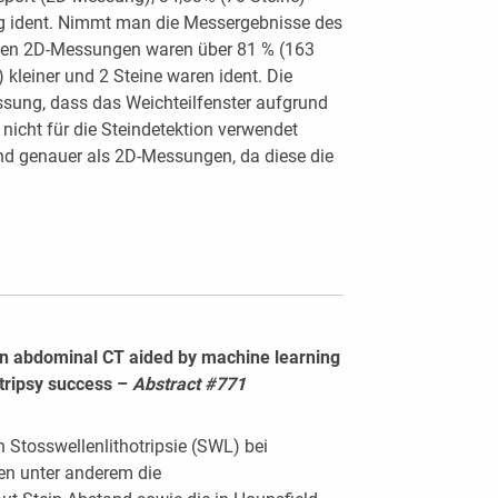
ig ident. Nimmt man die Messergebnisse des
 den 2D-Messungen waren über 81 % (163
 kleiner und 2 Steine waren ident. Die
ssung, dass das Weichteilfenster aufgrund
icht für die Steindetektion verwendet
nd genauer als 2D-Messungen, da diese die
s in abdominal CT aided by machine learning
otripsy success –
Abstract #771
en Stosswellenlithotripsie (SWL) bei
ren unter anderem die