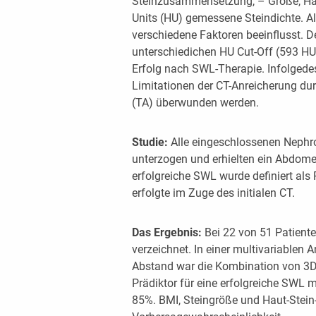
Steinzusammensetzung, – Größe, Hau
Units (HU) gemessene Steindichte. A
verschiedene Faktoren beeinflusst. De
unterschiedichen HU Cut-Off (593 HU
Erfolg nach SWL-Therapie. Infolgedes
Limitationen der CT-Anreicherung du
(TA) überwunden werden.
Studie:
Alle eingeschlossenen Nephro
unterzogen und erhielten ein Abdome
erfolgreiche SWL wurde definiert al
erfolgte im Zuge des initialen CT.
Das Ergebnis:
Bei 22 von 51 Patiente
verzeichnet. In einer multivariablen 
Abstand war die Kombination von 3D
Prädiktor für eine erfolgreiche SWL 
85%. BMI, Steingröße und Haut-Stein-