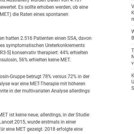
V
ewertet. Es sollte erhoben werden, ob eine
K
MET) die Raten eines spontanen
m
W
B
en hatten 2.516 Patienten einen SSA, davon
nes symptomatischen Ureterkonkrements
T
-5] konservativ therapiert: 44% erhielten
N
sulosin, 56% erhielten keine MET.
v
K
osin-Gruppe betrugt 78% versus 72% in der
U
nalyse war eine MET-Therapie mit höheren
S
nte in der multivariaten Analyse allerdings
T ist keine neue, allerdings, in der Studie
 Lancet 2015, wurde erstmals in einer
für eine MET gezeigt. 2018 erfolgte eine