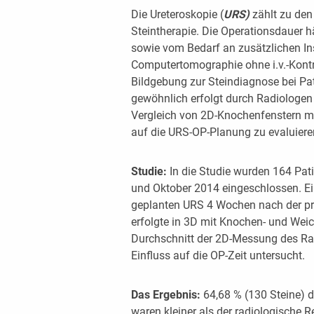
Die Ureteroskopie (
URS)
zählt zu den
Steintherapie. Die Operationsdauer h
sowie vom Bedarf an zusätzlichen I
Computertomographie ohne i.v.-Kontra
Bildgebung zur Steindiagnose bei Pa
gewöhnlich erfolgt durch Radiologen 
Vergleich von 2D-Knochenfenstern m
auf die URS-OP-Planung zu evaluiere
Studie:
In die Studie wurden 164 Pat
und Oktober 2014 eingeschlossen. Ei
geplanten URS 4 Wochen nach der p
erfolgte in 3D mit Knochen- und Wei
Durchschnitt der 2D-Messung des Rad
Einfluss auf die OP-Zeit untersucht.
Das Ergebnis:
64,68 % (130 Steine) 
waren kleiner als der radiologische 