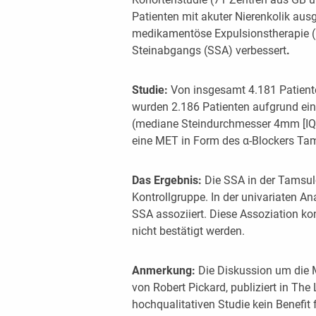
Patienten mit akuter Nierenkolik ausg
medikamentöse Expulsionstherapie (
Steinabgangs (SSA) verbessert
.
Studie:
Von insgesamt 4.181 Patient
wurden 2.186 Patienten aufgrund ei
(mediane Steindurchmesser 4mm [IQR3
eine MET in Form des α-Blockers Tam
Das Ergebnis:
Die SSA in der Tamsul
Kontrollgruppe. In der univariaten A
SSA assoziiert. Diese Assoziation kon
nicht bestätigt werden.
Anmerkung:
Die Diskussion um die ME
von Robert Pickard, publiziert in The
hochqualitativen Studie kein Benefit 