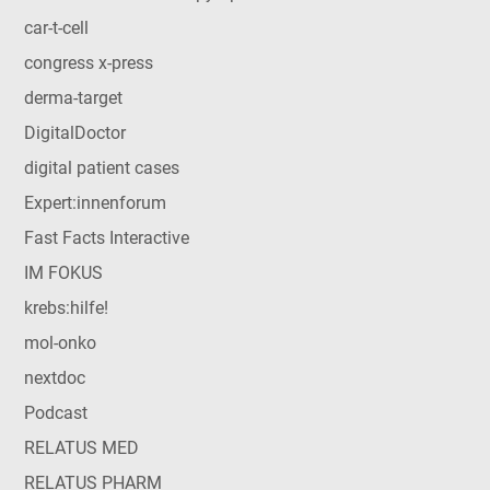
car-t-cell
congress x-press
derma-target
DigitalDoctor
digital patient cases
Expert:innenforum
Fast Facts Interactive
IM FOKUS
krebs:hilfe!
mol-onko
nextdoc
Podcast
RELATUS MED
RELATUS PHARM