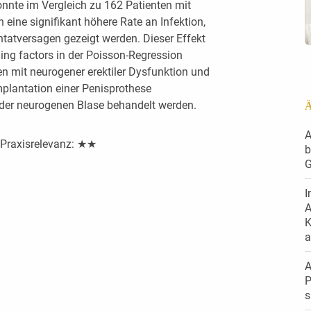
nnte im Vergleich zu 162 Patienten mit
n eine signifikant höhere Rate an Infektion,
atversagen gezeigt werden. Dieser Effekt
ing factors in der Poisson-Regression
n mit neurogener erektiler Dysfunktion und
mplantation einer Penisprothese
der neurogenen Blase behandelt werden.
Ä
A
Praxisrelevanz: ★★
b
G
I
A
K
a
A
P
s