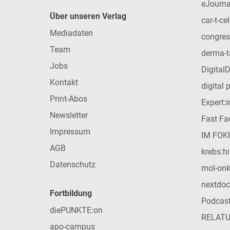
eJourna
Über unseren Verlag
car-t-cel
Mediadaten
congres
Team
derma-t
Jobs
Digital
Kontakt
digital 
Print-Abos
Expert:
Newsletter
Fast Fac
Impressum
IM FOK
AGB
krebs:hi
Datenschutz
mol-on
nextdoc
Fortbildung
Podcas
diePUNKTE:on
RELAT
apo-campus