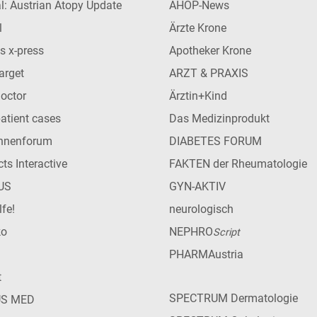
l: Austrian Atopy Update
AHOP-News
l
Ärzte Krone
s x-press
Apotheker Krone
arget
ARZT & PRAXIS
Doctor
Ärztin+Kind
patient cases
Das Medizinprodukt
innenforum
DIABETES FORUM
ts Interactive
FAKTEN der Rheumatologie
US
GYN-AKTIV
lfe!
neurologisch
ko
NEPHRO
Script
PHARMAustria
t
SPECTRUM Dermatologie
US MED