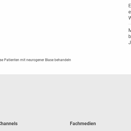
E
e
W
M
b
J
ese Patienten mit neurogener Blase behandeln
 Channels
Fachmedien