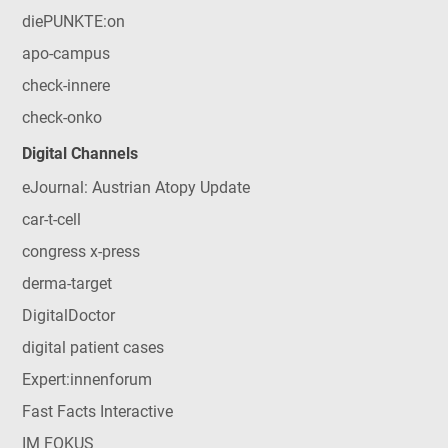
diePUNKTE:on
apo-campus
check-innere
check-onko
Digital Channels
eJournal: Austrian Atopy Update
car-t-cell
congress x-press
derma-target
DigitalDoctor
digital patient cases
Expert:innenforum
Fast Facts Interactive
IM FOKUS