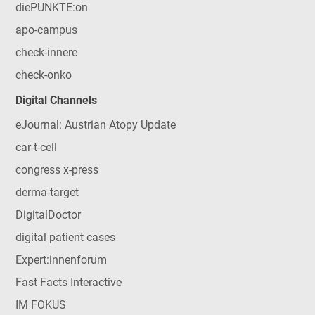
diePUNKTE:on
apo-campus
check-innere
check-onko
Digital Channels
eJournal: Austrian Atopy Update
car-t-cell
congress x-press
derma-target
DigitalDoctor
digital patient cases
Expert:innenforum
Fast Facts Interactive
IM FOKUS