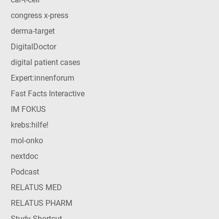
congress x-press
derma-target
DigitalDoctor
digital patient cases
Expert:innenforum
Fast Facts Interactive
IM FOKUS
krebs:hilfe!
mol-onko
nextdoc
Podcast
RELATUS MED
RELATUS PHARM
Study Shortcut