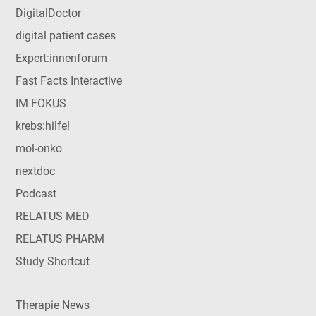
DigitalDoctor
digital patient cases
Expert:innenforum
Fast Facts Interactive
IM FOKUS
krebs:hilfe!
mol-onko
nextdoc
Podcast
RELATUS MED
RELATUS PHARM
Study Shortcut
Therapie News