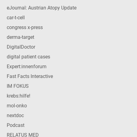
eJournal: Austrian Atopy Update
car-t-cell
congress x-press
derma-target
DigitalDoctor
digital patient cases
Expert:innenforum
Fast Facts Interactive
IM FOKUS
krebs:hilfe!
mol-onko
nextdoc
Podcast
RELATUS MED