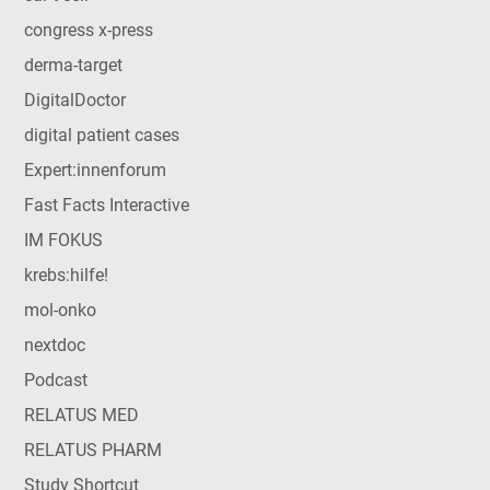
congress x-press
derma-target
DigitalDoctor
digital patient cases
Expert:innenforum
Fast Facts Interactive
IM FOKUS
krebs:hilfe!
mol-onko
nextdoc
Podcast
RELATUS MED
RELATUS PHARM
Study Shortcut