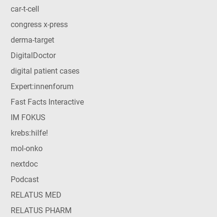
car-t-cell
congress x-press
derma-target
DigitalDoctor
digital patient cases
Expert:innenforum
Fast Facts Interactive
IM FOKUS
krebs:hilfe!
mol-onko
nextdoc
Podcast
RELATUS MED
RELATUS PHARM