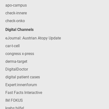
apo-campus
check-innere
check-onko
Digital Channels
eJournal: Austrian Atopy Update
car-t-cell
congress x-press
derma-target
DigitalDoctor
digital patient cases
Expert:innenforum
Fast Facts Interactive
IM FOKUS
krebs:hilfe!