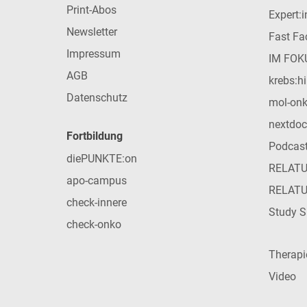
Print-Abos
Expert:
Newsletter
Fast Fac
Impressum
IM FOK
AGB
krebs:hi
Datenschutz
mol-on
nextdoc
Fortbildung
Podcas
diePUNKTE:on
RELAT
apo-campus
RELAT
check-innere
Study S
check-onko
Therap
Video