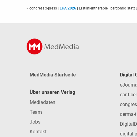
« congress x-press
|
EHA 2026
| Erstlinientherapie: Iberdomid stat
MedMedia Startseite
Digital
eJourna
Über unseren Verlag
car-t-cel
Mediadaten
congres
Team
derma-t
Jobs
Digital
Kontakt
digital 