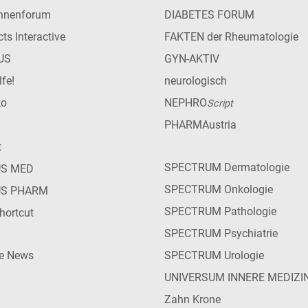
innenforum
DIABETES FORUM
ts Interactive
FAKTEN der Rheumatologie
US
GYN-AKTIV
lfe!
neurologisch
ko
NEPHRO
Script
PHARMAustria
t
SPECTRUM Dermatologie
US MED
SPECTRUM Onkologie
US PHARM
SPECTRUM Pathologie
hortcut
SPECTRUM Psychiatrie
ie News
SPECTRUM Urologie
UNIVERSUM INNERE MEDIZI
Zahn Krone