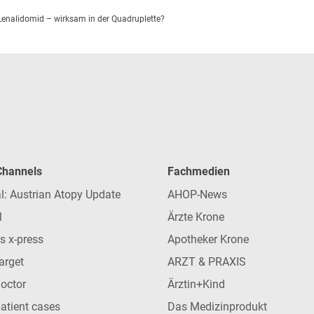
t Lenalidomid – wirksam in der Quadruplette?
 Channels
Fachmedien
l: Austrian Atopy Update
AHOP-News
l
Ärzte Krone
s x-press
Apotheker Krone
arget
ARZT & PRAXIS
Doctor
Ärztin+Kind
patient cases
Das Medizinprodukt