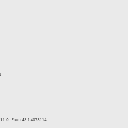
N
111-0
- Fax: +43 1 4073114