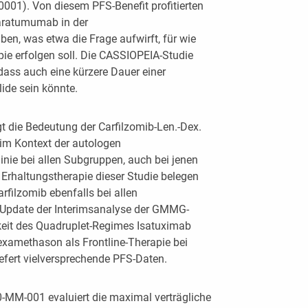
0,0001). Von diesem PFS-Benefit profitierten
Daratumumab in der
ben, was etwa die Frage aufwirft, für wie
pie erfolgen soll. Die CASSIOPEIA-Studie
dass auch eine kürzere Dauer einer
de sein könnte.
t die Bedeutung der Carfilzomib-Len.-Dex.
 im Kontext der autologen
inie bei allen Subgruppen, auch bei jenen
 Erhaltungstherapie dieser Studie belegen
rfilzomib ebenfalls bei allen
 Update der Interimsanalyse der GMMG-
keit des Quadruplet-Regimes Isatuximab
examethason als Frontline-Therapie bei
liefert vielversprechende PFS-Daten.
0-MM-001 evaluiert die maximal verträgliche