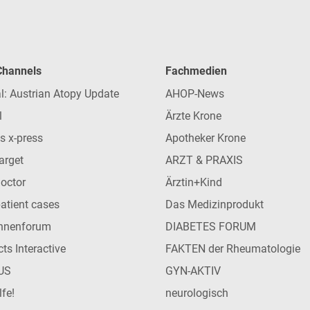
 Channels
Fachmedien
l: Austrian Atopy Update
AHOP-News
l
Ärzte Krone
s x-press
Apotheker Krone
arget
ARZT & PRAXIS
Doctor
Ärztin+Kind
patient cases
Das Medizinprodukt
innenforum
DIABETES FORUM
ts Interactive
FAKTEN der Rheumatologie
US
GYN-AKTIV
lfe!
neurologisch