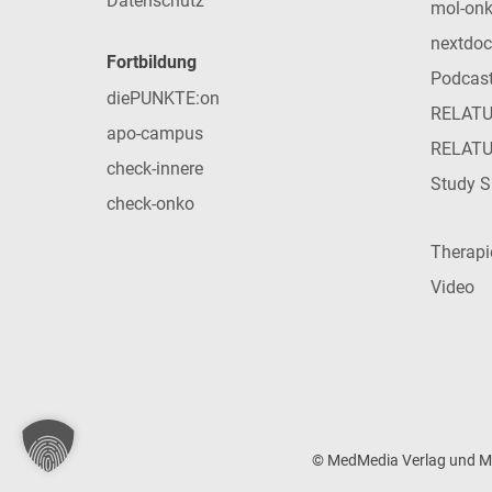
Datenschutz
mol-on
nextdoc
Fortbildung
Podcas
diePUNKTE:on
RELAT
apo-campus
RELAT
check-innere
Study S
check-onko
Therap
Video
© MedMedia Verlag und Med