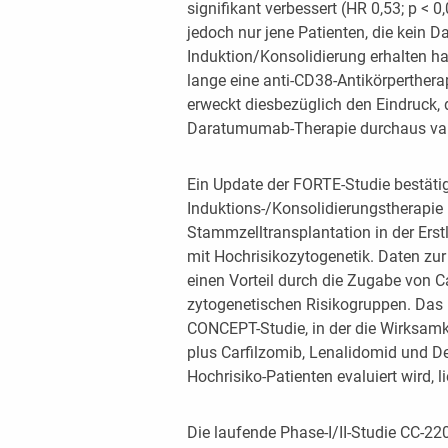
signifikant verbessert (HR 0,53; p < 
jedoch nur jene Patienten, die kein 
Induktion/Konsolidierung erhalten ha
lange eine anti-CD38-Antikörperthera
erweckt diesbezüglich den Eindruck, 
Daratumumab-Therapie durchaus vali
Ein Update der FORTE-Studie bestätig
Induktions-/Konsolidierungstherapie
Stammzelltransplantation in der Erstl
mit Hochrisikozytogenetik. Daten zur
einen Vorteil durch die Zugabe von Ca
zytogenetischen Risikogruppen. Das
CONCEPT-Studie, in der die Wirksam
plus Carfilzomib, Lenalidomid und D
Hochrisiko-Patienten evaluiert wird, 
Die laufende Phase-I/II-Studie CC-22