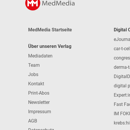
MedMedia Startseite
Digital
eJourna
Über unseren Verlag
car-t-cel
Mediadaten
congres
Team
derma-t
Jobs
Digital
Kontakt
digital 
Print-Abos
Expert:
Newsletter
Fast Fac
Impressum
IM FOK
AGB
krebs:hi