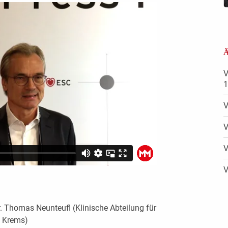
Ä
V
1
V
V
V
V
Dr. Thomas Neunteufl (Klinische Abteilung für
m Krems)