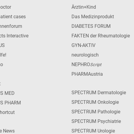
Doctor
Ärztin+Kind
patient cases
Das Medizinprodukt
innenforum
DIABETES FORUM
ts Interactive
FAKTEN der Rheumatologie
US
GYN-AKTIV
lfe!
neurologisch
ko
NEPHRO
Script
PHARMAustria
t
SPECTRUM Dermatologie
US MED
SPECTRUM Onkologie
US PHARM
SPECTRUM Pathologie
hortcut
SPECTRUM Psychiatrie
ie News
SPECTRUM Urologie