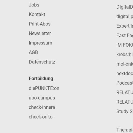
Jobs
Digital
Kontakt
digital 
Print-Abos
Expert:
Newsletter
Fast Fac
Impressum
IM FOK
AGB
krebs:hi
Datenschutz
mol-on
nextdoc
Fortbildung
Podcas
diePUNKTE:on
RELAT
apo-campus
RELAT
check-innere
Study S
check-onko
Therap