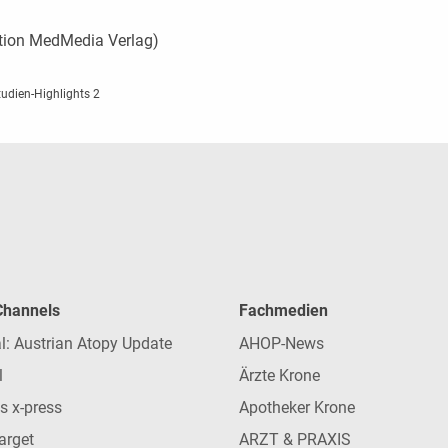
tion MedMedia Verlag)
tudien-Highlights 2
 Channels
Fachmedien
l: Austrian Atopy Update
AHOP-News
l
Ärzte Krone
s x-press
Apotheker Krone
arget
ARZT & PRAXIS