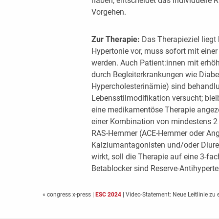
haben, entscheidet das individuelle R
Vorgehen.
Zur Therapie:
Das Therapieziel liegt
Hypertonie vor, muss sofort mit ei
werden. Auch Patient:innen mit erhö
durch Begleiterkrankungen wie Diabet
Hypercholesterinämie) sind behandlun
Lebensstilmodifikation versucht; blei
eine medikamentöse Therapie angezeig
einer Kombination von mindestens 2
RAS-Hemmer (ACE-Hemmer oder Angio
Kalziumantagonisten und/oder Diuret
wirkt, soll die Therapie auf eine 3-
Betablocker sind Reserve-Antihyperte
« congress x-press
|
ESC 2024
| Video-Statement: Neue Leitlinie zu