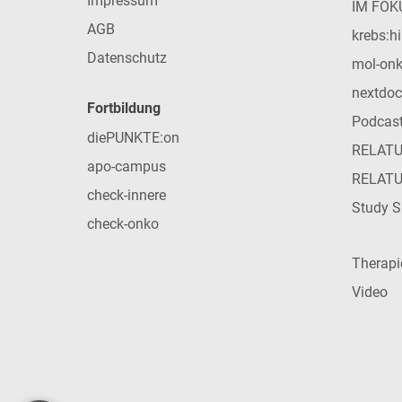
Impressum
IM FOK
AGB
krebs:hi
Datenschutz
mol-on
nextdoc
Fortbildung
Podcas
diePUNKTE:on
RELAT
apo-campus
RELAT
check-innere
Study S
check-onko
Therap
Video