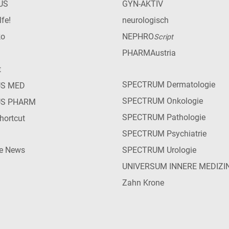
US
GYN-AKTIV
lfe!
neurologisch
ko
NEPHRO
Script
PHARMAustria
t
SPECTRUM Dermatologie
US MED
SPECTRUM Onkologie
US PHARM
SPECTRUM Pathologie
hortcut
SPECTRUM Psychiatrie
ie News
SPECTRUM Urologie
UNIVERSUM INNERE MEDIZI
Zahn Krone