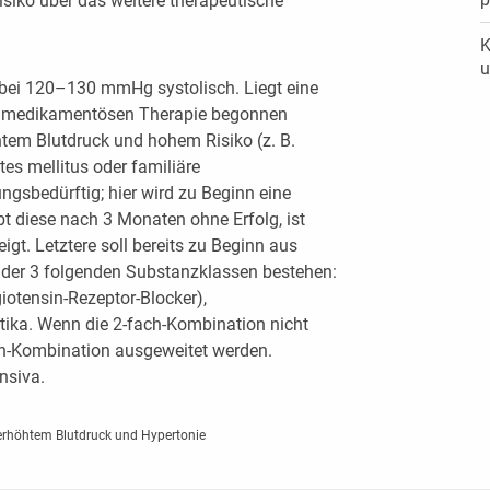
isiko über das weitere therapeutische
K
u
 bei 120–130 mmHg systolisch. Liegt eine
ner medikamentösen Therapie begonnen
htem Blutdruck und hohem Risiko (z. B.
es mellitus oder familiäre
gsbedürftig; hier wird zu Beginn eine
bt diese nach 3 Monaten ohne Erfolg, ist
t. Letztere soll bereits zu Beginn aus
 der 3 folgenden Substanzklassen bestehen:
tensin-Rezeptor-Blocker),
ika. Wenn die 2-fach-Kombination nicht
fach-Kombination ausgeweitet werden.
nsiva.
 erhöhtem Blutdruck und Hypertonie