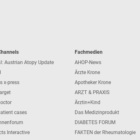
 Channels
Fachmedien
l: Austrian Atopy Update
AHOP-News
l
Ärzte Krone
s x-press
Apotheker Krone
arget
ARZT & PRAXIS
Doctor
Ärztin+Kind
patient cases
Das Medizinprodukt
innenforum
DIABETES FORUM
ts Interactive
FAKTEN der Rheumatologie