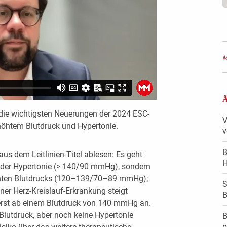
M
Ä
 die wichtigsten Neuerungen der 2024 ESC-
V
öhtem Blutdruck und Hypertonie.
v
B
aus dem Leitlinien-Titel ablesen: Es geht
H
der Hypertonie (> 140/90 mmHg), sondern
ten Blutdrucks (120–139/70–89 mmHg);
S
ner Herz-Kreislauf-Erkrankung steigt
B
, erst ab einem Blutdruck von 140 mmHg an.
 Blutdruck, aber noch keine Hypertonie
B
p