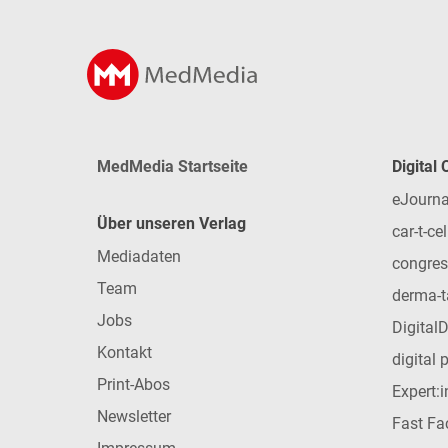
MedMedia Startseite
Digital
eJourna
Über unseren Verlag
car-t-cel
Mediadaten
congres
Team
derma-t
Jobs
Digital
Kontakt
digital 
Print-Abos
Expert:
Newsletter
Fast Fac