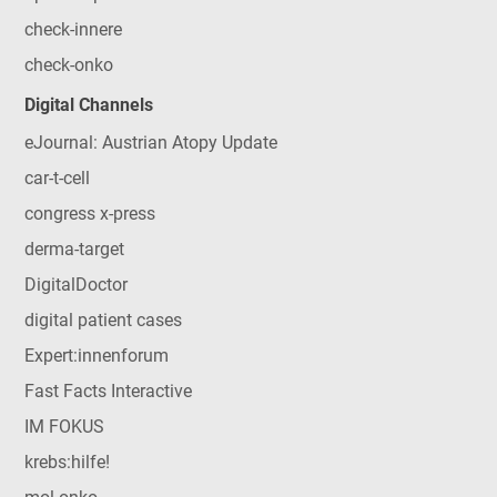
check-innere
check-onko
Digital Channels
eJournal: Austrian Atopy Update
car-t-cell
congress x-press
derma-target
DigitalDoctor
digital patient cases
Expert:innenforum
Fast Facts Interactive
IM FOKUS
krebs:hilfe!