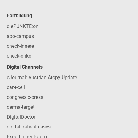
Fortbildung
diePUNKTE:on
apo-campus
check-innere
check-onko
Digital Channels
eJournal: Austrian Atopy Update
car-t-cell
congress x-press
derma-target
DigitalDoctor
digital patient cases
Expert:innenforum