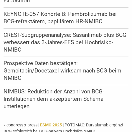
Exposition
KEYNOTE-057 Kohorte B: Pembrolizumab bei
BCG-refraktärem, papillärem HR-NMIBC
CREST-Subgruppenanalyse: Sasanlimab plus BCG
verbessert das 3-Jahres-EFS bei Hochrisiko-
NMIBC
Prospektive Daten bestätigen:
Gemcitabin/Docetaxel wirksam nach BCG beim
NMIBC
NIMBUS: Reduktion der Anzahl von BCG-
Instillationen dem akzeptiertem Schema
unterlegen
« congress x-press
|
ESMO 2025
| POTOMAC: Durvalumab ergänzt
BCG erfolgreich bei BCG-naivem Hochrisiko-NMIBC