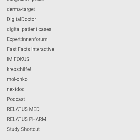
derma-target
DigitalDoctor
digital patient cases
Expert:innenforum
Fast Facts Interactive
IM FOKUS
krebs:hilfe!
mol-onko
nextdoc
Podcast
RELATUS MED
RELATUS PHARM
Study Shortcut