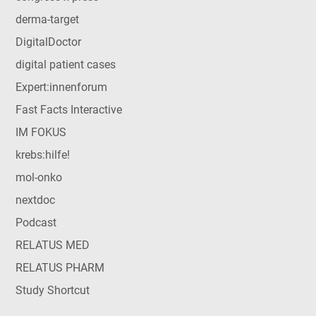
derma-target
DigitalDoctor
digital patient cases
Expert:innenforum
Fast Facts Interactive
IM FOKUS
krebs:hilfe!
mol-onko
nextdoc
Podcast
RELATUS MED
RELATUS PHARM
Study Shortcut