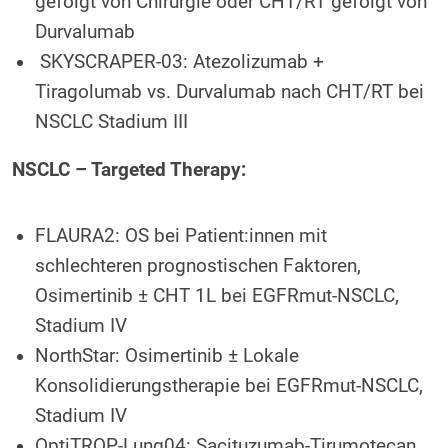
gefolgt von Chirurgie oder CHT/RT gefolgt von
Durvalumab
SKYSCRAPER-03: Atezolizumab +
Tiragolumab vs. Durvalumab nach CHT/RT bei
NSCLC Stadium III
NSCLC – Targeted Therapy:
FLAURA2: OS bei Patient:innen mit
schlechteren prognostischen Faktoren,
Osimertinib ± CHT 1L bei EGFRmut-NSCLC,
Stadium IV
NorthStar: Osimertinib ± Lokale
Konsolidierungstherapie bei EGFRmut-NSCLC,
Stadium IV
OptiTROP-Lung04: Sacituzumab-Tirumotecan