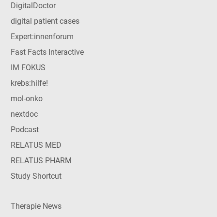
DigitalDoctor
digital patient cases
Expert:innenforum
Fast Facts Interactive
IM FOKUS
krebs:hilfe!
mol-onko
nextdoc
Podcast
RELATUS MED
RELATUS PHARM
Study Shortcut
Therapie News