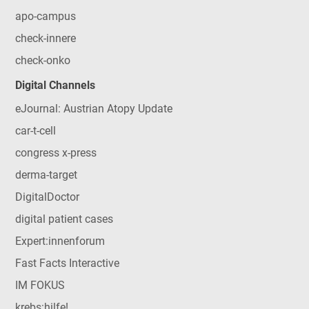
apo-campus
check-innere
check-onko
Digital Channels
eJournal: Austrian Atopy Update
car-t-cell
congress x-press
derma-target
DigitalDoctor
digital patient cases
Expert:innenforum
Fast Facts Interactive
IM FOKUS
krebs:hilfe!