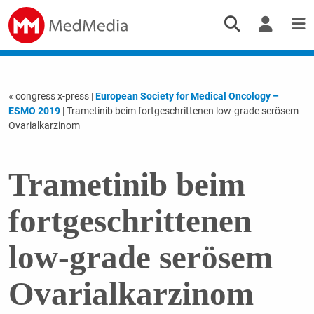
« congress x-press
|
European Society for Medical Oncology –
ESMO 2019
| Trametinib beim fort­geschrittenen low-­grade serösem
Ovarial­karzinom
Trametinib beim
fort­geschrittenen
low-­grade serösem
Ovarial­karzinom