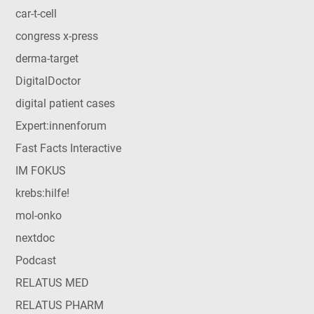
car-t-cell
congress x-press
derma-target
DigitalDoctor
digital patient cases
Expert:innenforum
Fast Facts Interactive
IM FOKUS
krebs:hilfe!
mol-onko
nextdoc
Podcast
RELATUS MED
RELATUS PHARM