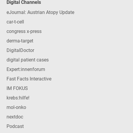
Digital Channels
eJournal: Austrian Atopy Update
car-t-cell
congress x-press
derma-target
DigitalDoctor
digital patient cases
Expert:innenforum
Fast Facts Interactive
IM FOKUS
krebs:hilfe!
mol-onko
nextdoc
Podcast