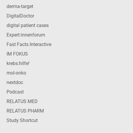
derma-target
DigitalDoctor
digital patient cases
Expert:innenforum
Fast Facts Interactive
IM FOKUS
krebs:hilfe!
mol-onko
nextdoc
Podcast
RELATUS MED
RELATUS PHARM
Study Shortcut