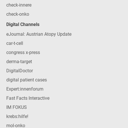
check-innere
check-onko
Digital Channels
eJournal: Austrian Atopy Update
car-t-cell
congress x-press
derma-target
DigitalDoctor
digital patient cases
Expert:innenforum
Fast Facts Interactive
IM FOKUS
krebs:hilfe!
mol-onko