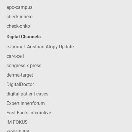
apo-campus
check-innere
check-onko
Digital Channels
eJournal: Austrian Atopy Update
car-t-cell
congress x-press
derma-target
DigitalDoctor
digital patient cases
Expert:innenforum
Fast Facts Interactive
IM FOKUS
krebs:hilfe!