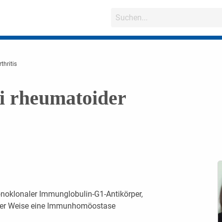
thritis
i rheumatoider
onoklonaler Immunglobulin-G1-Antikörper,
sser Weise eine Immunhomöostase