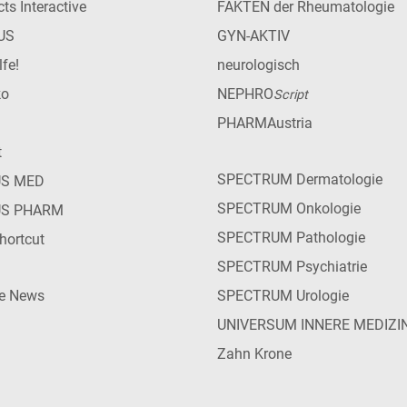
ts Interactive
FAKTEN der Rheumatologie
US
GYN-AKTIV
lfe!
neurologisch
ko
NEPHRO
Script
PHARMAustria
t
SPECTRUM Dermatologie
US MED
SPECTRUM Onkologie
US PHARM
SPECTRUM Pathologie
hortcut
SPECTRUM Psychiatrie
ie News
SPECTRUM Urologie
UNIVERSUM INNERE MEDIZI
Zahn Krone