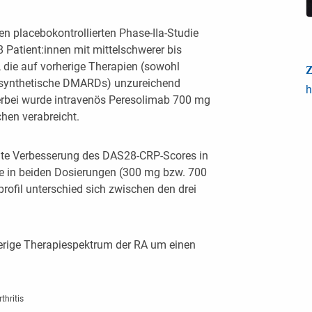
en placebokontrollierten Phase-IIa-Studie
 Patient:innen mit mittelschwerer bis
, die auf vorherige Therapien (sowohl
Z
h synthetische DMARDs) unzureichend
h
erbei wurde intravenös Peresolimab 700 mg
hen verabreicht.
ante Verbesserung des DAS28-CRP-Scores in
e in beiden Dosierungen (300 mg bzw. 700
rofil unterschied sich zwischen den drei
erige Therapiespektrum der RA um einen
thritis