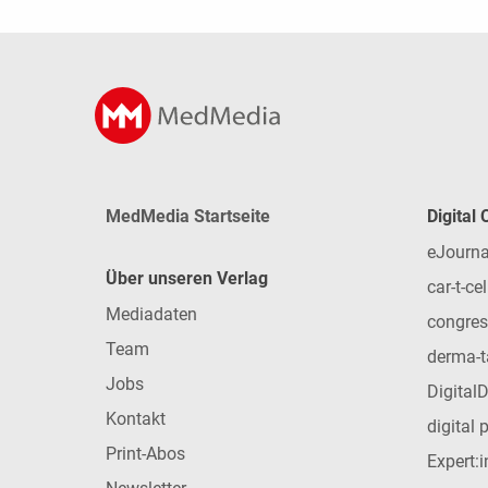
MedMedia Startseite
Digital
eJourna
Über unseren Verlag
car-t-cel
Mediadaten
congres
Team
derma-t
Jobs
Digital
Kontakt
digital 
Print-Abos
Expert: