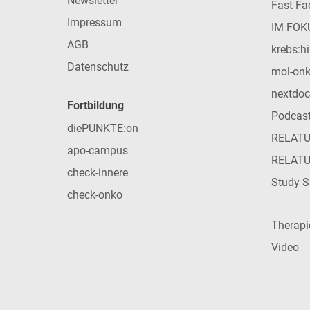
Newsletter
Fast Fac
Impressum
IM FOK
AGB
krebs:hi
Datenschutz
mol-on
nextdoc
Fortbildung
Podcas
diePUNKTE:on
RELAT
apo-campus
RELAT
check-innere
Study S
check-onko
Therap
Video