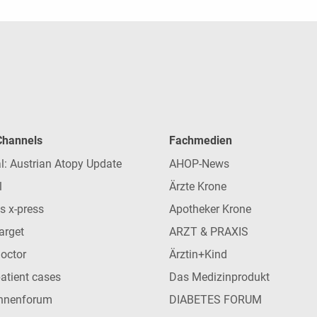
 Channels
Fachmedien
l: Austrian Atopy Update
AHOP-News
l
Ärzte Krone
s x-press
Apotheker Krone
arget
ARZT & PRAXIS
Doctor
Ärztin+Kind
patient cases
Das Medizinprodukt
innenforum
DIABETES FORUM