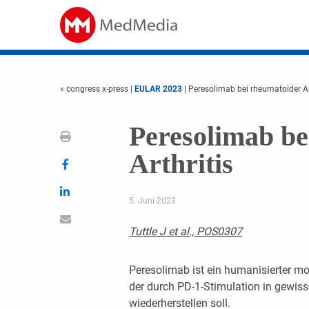
« congress x-press
|
EULAR 2023
| Peresolimab bei rheumatoider Ar
Peresolimab be
Arthritis
5. Juni 2023
Tuttle J et al., POS0307
Peresolimab ist ein humanisierter m
der durch PD-1-Stimulation in gewi
wiederherstellen soll.