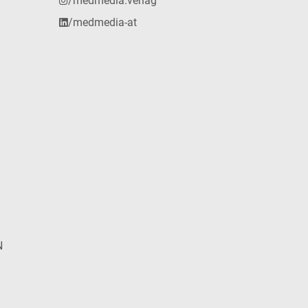
/medmedia.verlag
/medmedia-at
N