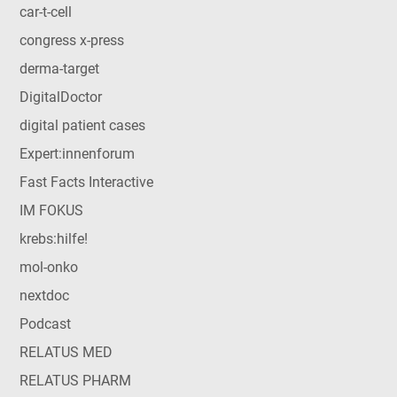
car-t-cell
congress x-press
derma-target
DigitalDoctor
digital patient cases
Expert:innenforum
Fast Facts Interactive
IM FOKUS
krebs:hilfe!
mol-onko
nextdoc
Podcast
RELATUS MED
RELATUS PHARM