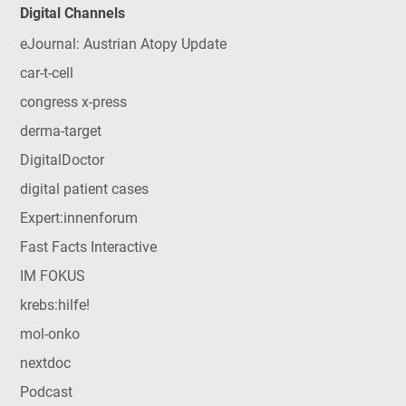
Digital Channels
eJournal: Austrian Atopy Update
car-t-cell
congress x-press
derma-target
DigitalDoctor
digital patient cases
Expert:innenforum
Fast Facts Interactive
IM FOKUS
krebs:hilfe!
mol-onko
nextdoc
Podcast