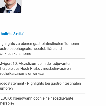
hnliche Artikel
ighlights zu oberen gastrointestinalen Tumoren -
astro-ösophageale, hepatobiliäre und
ankreaskarzinome
Mvigor010: Atezolizumab in der adjuvanten
herapie des Hoch-Risiko-, muskelinvasiven
rothelkarzinoms unwirksam
ideostatement - High­lights bei gastro­intestinalen
umoren
ESCIO: Irgendwann doch eine neoadjuvante
herapie?