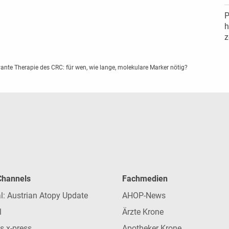
P
h
z
ante Therapie des CRC: für wen, wie lange, molekulare Marker nötig?
 Channels
Fachmedien
l: Austrian Atopy Update
AHOP-News
l
Ärzte Krone
s x-press
Apotheker Krone