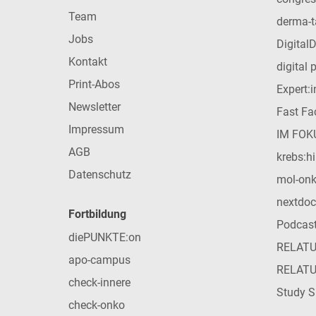
Team
derma-t
Jobs
Digital
Kontakt
digital 
Print-Abos
Expert:
Newsletter
Fast Fac
Impressum
IM FOK
AGB
krebs:hi
Datenschutz
mol-on
nextdoc
Fortbildung
Podcas
diePUNKTE:on
RELAT
apo-campus
RELAT
check-innere
Study S
check-onko