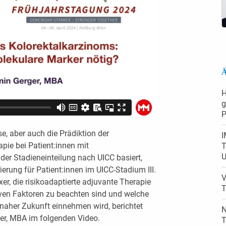
Ä
H
g
P
, aber auch die Prädiktion der
I
pie bei Patient:innen mit
T
U
der Stadieneinteilung nach UICC basiert,
ierung für Patient:innen im UICC-Stadium III.
V
xer, die risikoadaptierte adjuvante Therapie
T
iven Faktoren zu beachten sind und welche
 naher Zukunft einnehmen wird, berichtet
N
rger, MBA im folgenden Video.
T