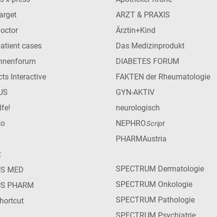
arget
ARZT & PRAXIS
Doctor
Ärztin+Kind
patient cases
Das Medizinprodukt
innenforum
DIABETES FORUM
ts Interactive
FAKTEN der Rheumatologie
US
GYN-AKTIV
lfe!
neurologisch
ko
NEPHRO
Script
PHARMAustria
t
SPECTRUM Dermatologie
US MED
SPECTRUM Onkologie
US PHARM
SPECTRUM Pathologie
hortcut
SPECTRUM Psychiatrie