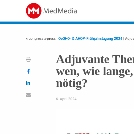
« congress x-press
|
OeGHO- & AHOP-Frühjahrstagung 2024
| Adjuv
Adjuvante The
wen, wie lange
nötig?
6. April 2024