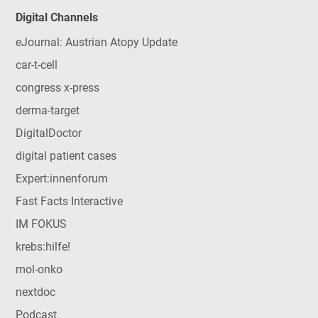
Digital Channels
eJournal: Austrian Atopy Update
car-t-cell
congress x-press
derma-target
DigitalDoctor
digital patient cases
Expert:innenforum
Fast Facts Interactive
IM FOKUS
krebs:hilfe!
mol-onko
nextdoc
Podcast