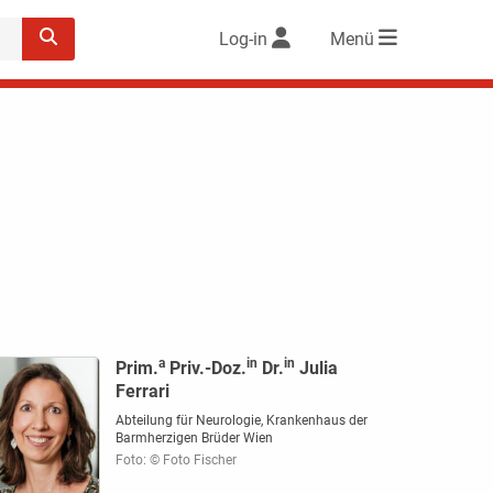
Log-in
Menü
a
in
in
Prim.
Priv.-Doz.
Dr.
Julia
Ferrari
Abteilung für Neurologie, Krankenhaus der
Barmherzigen Brüder Wien
Foto: © Foto Fischer