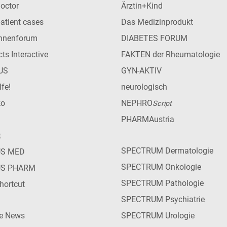
Doctor
Ärztin+Kind
patient cases
Das Medizinprodukt
innenforum
DIABETES FORUM
ts Interactive
FAKTEN der Rheumatologie
US
GYN-AKTIV
lfe!
neurologisch
ko
NEPHRO
Script
PHARMAustria
t
SPECTRUM Dermatologie
US MED
SPECTRUM Onkologie
US PHARM
SPECTRUM Pathologie
hortcut
SPECTRUM Psychiatrie
ie News
SPECTRUM Urologie