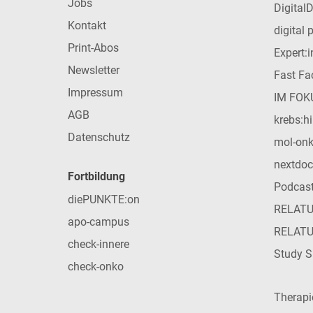
Jobs
Digital
Kontakt
digital 
Print-Abos
Expert:
Newsletter
Fast Fac
Impressum
IM FOK
AGB
krebs:hi
Datenschutz
mol-on
nextdoc
Fortbildung
Podcas
diePUNKTE:on
RELAT
apo-campus
RELAT
check-innere
Study S
check-onko
Therap