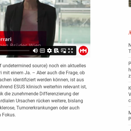
Ä
N
T
P
f undetermined source) noch ein aktuelles
h
i mit einem Ja. – Aber auch die Frage, ob
z
chen identifiziert werden können, ist aus
hrend ESUS klinisch weiterhin relevant ist,
K
tik die zunehmende Differenzierung der
V
c
rdialen Ursachen rücken weitere, bislang
osklerose, Tumorerkrankungen oder auch
M
n Fokus.
P