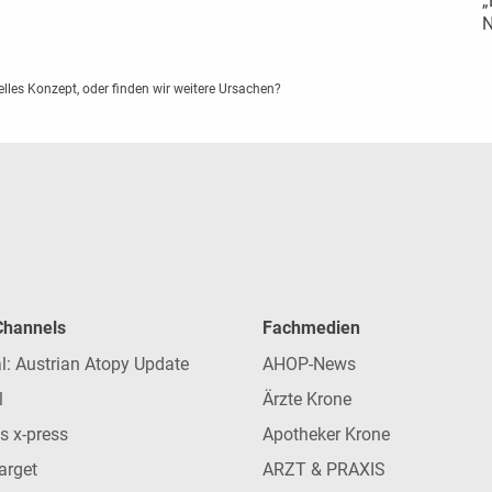
„
N
elles Konzept, oder finden wir weitere Ursachen?
 Channels
Fachmedien
l: Austrian Atopy Update
AHOP-News
l
Ärzte Krone
s x-press
Apotheker Krone
arget
ARZT & PRAXIS