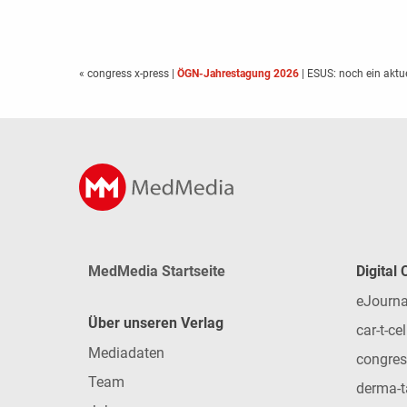
« congress x-press
|
ÖGN-Jahrestagung 2026
| ESUS: noch ein aktu
MedMedia Startseite
Digital
eJourna
Über unseren Verlag
car-t-cel
Mediadaten
congres
Team
derma-t