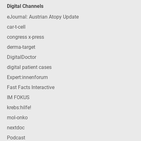
Digital Channels
eJournal: Austrian Atopy Update
car-t-cell
congress x-press
derma-target
DigitalDoctor
digital patient cases
Expert:innenforum
Fast Facts Interactive
IM FOKUS
krebs:hilfe!
mol-onko
nextdoc
Podcast